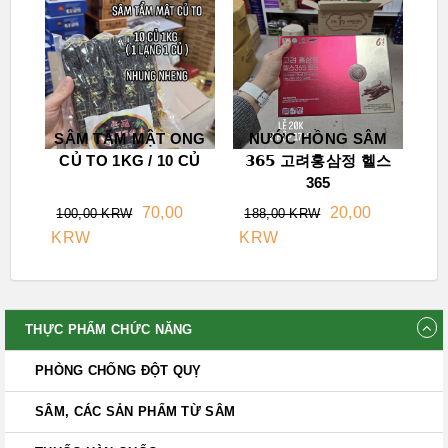
SÂM TẨM MẬT ONG
NƯỚC HỒNG SÂM
CỦ TO 1KG / 10 CỦ
𝟯𝟲𝟱 고려홍삼정 헬스
365
70,00
20,00
100,00 KRW
188,00 KRW
KRW
KRW
THỰC PHẨM CHỨC NĂNG
PHÒNG CHỐNG ĐỘT QUỴ
SÂM, CÁC SẢN PHẨM TỪ SÂM