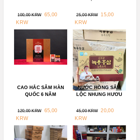
65,00
15,00
100,00 KRW
25,00 KRW
KRW
KRW
CAO HẮC SÂM HÀN
NƯỚC HỒNG SÂM
QUỐC 6 NĂM
LỘC NHUNG HƯƠU
65,00
20,00
120,00 KRW
45,00 KRW
KRW
KRW