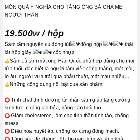
MÓN QUÀ Ý NGHĨA CHO TẶNG ÔNG BÀ CHA MẸ
NGƯỜI THÂN
19.500w / hộp
Sâm tẩm nguyên củ đóng túi
đóng hộp
thái
lát hộp giấy
cốc nhựa
Sâm củ tẩm mật ong Hàn Quốc phù hợp dùng cho mọi
lứa tuổi, đặc biệt là người làm việc căng thẳng, mệt mỏi,
lo âu, người vừa trải qua phẫu thuật, mất máu nhiều…
Những công dụng nổi bật của sản phẩm:
Tinh chất dinh dưỡng từ nhân sâm giúp tăng cường
sinh lực, chống lão hóa, nâng cao tuổi thọ…
Giảm cholesteron, làm cho tinh thần tỉnh táo, chống
stress
Điều hòa huyết áp, chống xơ cứng động mạch.
Tăng sức đề kháng, tốt cho gan thận và tăng khả