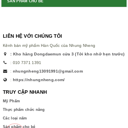
SẢN PHẨM CHO BÉ
LIÊN HỆ VỚI CHÚNG TÔI
Kênh bán mỹ phẩm Hàn Quốc của Nhung Nheng
:
Kho hàng Dongdaemun cửa 3 (Tới kho nhớ hẹn trước)
:
010 7371 1391
:
nhungnheng13091991@gmail.com
:
https://nhungnheng.com/
TRUY CẬP NHANH
Mỹ Phẩm
Thực phẩm chức năng
Các loại nấm
Sản phẩm cho bé