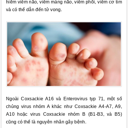
hiểm viêm não, viêm màng não, viêm phổi, viêm cơ tim
và có thể dẫn đến tử vong.
Ngoài Coxsackie A16 và Enterovirus typ 71, một số
chủng virus nhóm A khác như Coxsackie A4-A7, A9,
A10 hoặc virus Coxsackie nhóm B (B1-B3, và B5)
cũng có thể là nguyên nhân gây bệnh.