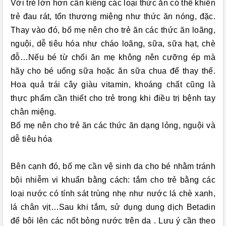
Với trẻ lớn hơn cần kiêng các loại thức ăn có thể khiến
trẻ đau rát, tổn thương miệng như thức ăn nóng, đặc.
Thay vào đó, bố mẹ nên cho trẻ ăn các thức ăn loãng,
nguội, dễ tiêu hóa như cháo loãng, sữa, sữa hạt, chè
đỗ…Nếu bé từ chối ăn mẹ không nên cưỡng ép mà
hãy cho bé uống sữa hoặc ăn sữa chua để thay thế.
Hoa quả trái cây giàu vitamin, khoáng chất cũng là
thực phẩm cần thiết cho trẻ trong khi điều trị bệnh tay
chân miệng.
Bố mẹ nên cho trẻ ăn các thức ăn dạng lỏng, nguội và
dễ tiêu hóa
Bên cạnh đó, bố mẹ cần vệ sinh da cho bé nhằm tránh
bội nhiễm vi khuẩn bằng cách: tắm cho trẻ bằng các
loại nước có tính sát trùng nhẹ như nước lá chè xanh,
lá chân vịt…Sau khi tắm, sử dụng dung dịch Betadin
để bôi lên các nốt bỏng nước trên da . Lưu ý cần theo