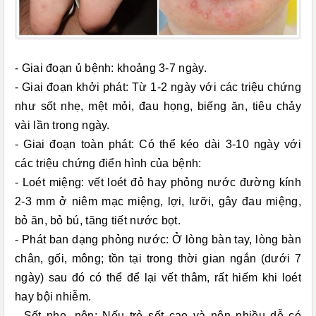
- Giai đoạn ủ bệnh: khoảng 3-7 ngày.
- Giai đoạn khởi phát: Từ 1-2 ngày với các triệu chứng
như sốt nhẹ, mệt mỏi, đau họng, biếng ăn, tiêu chảy
vài lần trong ngày.
- Giai đoạn toàn phát: Có thể kéo dài 3-10 ngày với
các triệu chứng điển hình của bệnh:
- Loét miệng: vết loét đỏ hay phỏng nước đường kính
2-3 mm ở niêm mạc miệng, lợi, lưỡi, gây đau miệng,
bỏ ăn, bỏ bú, tăng tiết nước bọt.
- Phát ban dạng phỏng nước: Ở lòng bàn tay, lòng bàn
chân, gối, mông; tồn tại trong thời gian ngắn (dưới 7
ngày) sau đó có thể để lại vết thâm, rất hiếm khi loét
hay bội nhiễm.
- Sốt nhẹ, nôn: Nếu trẻ sốt cao và nôn nhiều dễ có