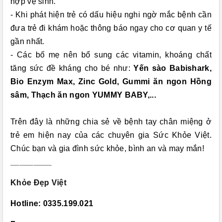
hợp vệ sinh.
- Khi phát hiện trẻ có dấu hiệu nghi ngờ mắc bệnh cần
đưa trẻ đi khám hoặc thông báo ngay cho cơ quan y tế
gần nhất.
- Các bố mẹ nên bổ sung các vitamin, khoáng chất
tăng sức đề kháng cho bé như:
Yến sào Babishark
,
Bio Enzym Max
,
Zinc Gold
,
Gummi ăn ngon Hồng
sâm
,
Thạch ăn ngon YUMMY BABY
,...
Trên đây là những chia sẻ về bệnh tay chân miệng ở
trẻ em hiện nay của các chuyên gia Sức Khỏe Việt.
Chúc bạn và gia đình sức khỏe, bình an và may mắn!
_________
Khỏe Đẹp Việt
Hotline: 0335.199.021