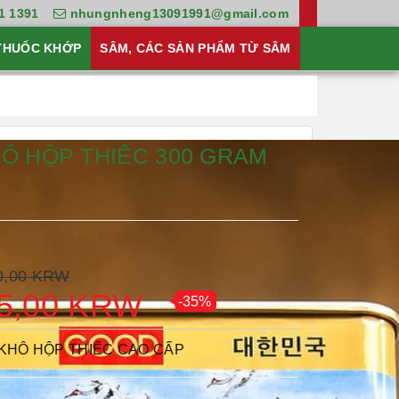
1 1391
nhungnheng13091991@gmail.com
THUỐC KHỚP
SÂM, CÁC SẢN PHẨM TỪ SÂM
Ô HỘP THIẾC 300 GRAM
0,00 KRW
5,00 KRW
-35%
KHÔ HỘP THIẾC CAO CẤP