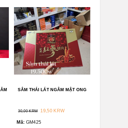
NĂM
SÂM THÁI LÁT NGÂM MẬT ONG
19,50 KRW
30,00 KRW
Mã:
GM425