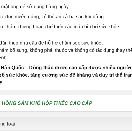
mật ong để sử dụng hằng ngày.
c đun nước uống, có thể ăn cả bã sau khi dùng.
u cháo, chưng hoặc chế biến các món bồi bổ sức khỏe.
đặn theo nhu cầu để hỗ trợ chăm sóc sức khỏe.
hẩm bổ sung, không phải thuốc và không có tác dụng thay th
ệnh.
Hàn Quốc – Dòng thảo dược cao cấp được nhiều người
bổ sức khỏe, tăng cường sức đề kháng và duy trì thể trạ
🌿
:
HỒNG SÂM KHÔ HỘP THIẾC CAO CẤP
ng loại