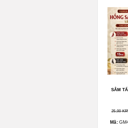
SÂM T
25,00 K
Mã:
GM