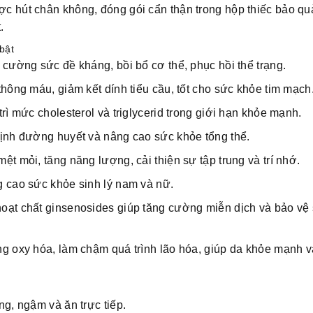
 hút chân không, đóng gói cẩn thận trong hộp thiếc bảo qu
.
bật
 cường sức đề kháng, bồi bổ cơ thể, phục hồi thể trạng.
thông máu, giảm kết dính tiểu cầu, tốt cho sức khỏe tim mạch
trì mức cholesterol và triglycerid trong giới hạn khỏe mạnh.
ịnh đường huyết và nâng cao sức khỏe tổng thể.
ệt mỏi, tăng năng lượng, cải thiện sự tập trung và trí nhớ.
 cao sức khỏe sinh lý nam và nữ.
oạt chất ginsenosides giúp tăng cường miễn dịch và bảo vệ
g oxy hóa, làm chậm quá trình lão hóa, giúp da khỏe mạnh v
ng, ngậm và ăn trực tiếp.