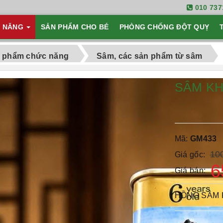
010 737
C NĂNG
SẢN PHẨM CHO BÉ
PHÒNG CHỐNG ĐỘT QUỴ
 phẩm chức năng
Sâm, các sản phẩm từ sâm
SÂM KH
Mã:
GM433
10
Giá gốc:
6
Giá bán:
HỒNG SÂM 