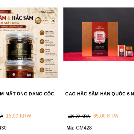
ẨM MẬT ONG DẠNG CỐC
CAO HẮC SÂM HÀN QUỐC 6 
15,00 KRW
65,00 KRW
RW
120,00 KRW
430
Mã:
GM428