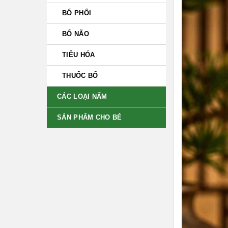
BỔ PHỔI
BỔ NÃO
TIÊU HÓA
THUỐC BỔ
CÁC LOẠI NẤM
SẢN PHẨM CHO BÉ