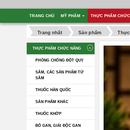
TRANG CHỦ
MỸ PHẨM
THỰC PHẨM CHỨ
Trang nhất
Sản phẩm
Thực
THỰC PHẨM CHỨC NĂNG
PHÒNG CHỐNG ĐỘT QUỴ
SÂM, CÁC SẢN PHẨM TỪ
SÂM
THUỐC HÀN QUỐC
SẢN PHẨM KHÁC
THUỐC KHỚP
BỔ GAN, GIẢI ĐỘC GAN