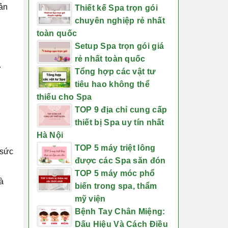
ản
Thiết kế Spa trọn gói
chuyên nghiệp rẻ nhất
toàn quốc
Setup Spa trọn gói giá
rẻ nhất toàn quốc
.
Tổng hợp các vật tư
tiêu hao không thể
thiếu cho Spa
TOP 9 địa chỉ cung cấp
thiết bị Spa uy tín nhất
Hà Nội
TOP 5 máy triệt lông
 sức
được các Spa săn đón
TOP 5 máy móc phổ
à
biến trong spa, thẩm
mỹ viện
Bệnh Tay Chân Miệng:
Dấu Hiệu Và Cách Điều