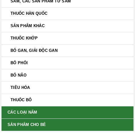
SÂM, CÁC SẢN PHẨM TỪ SÂM
THUỐC HÀN QUỐC
SẢN PHẨM KHÁC
THUỐC KHỚP
BỔ GAN, GIẢI ĐỘC GAN
BỔ PHỔI
BỔ NÃO
TIÊU HÓA
THUỐC BỔ
CÁC LOẠI NẤM
SẢN PHẨM CHO BÉ