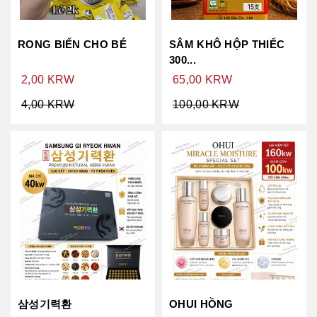
RONG BIỂN CHO BÉ
SÂM KHÔ HỘP THIẾC
300...
2,00 KRW
65,00 KRW
4,00 KRW
100,00 KRW
삼성기력환
OHUI HỒNG