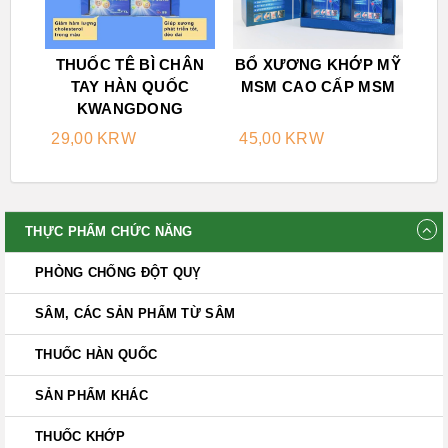
THUỐC TÊ BÌ CHÂN
BỔ XƯƠNG KHỚP MỸ
TAY HÀN QUỐC
MSM CAO CẤP MSM
KWANGDONG
29,00 KRW
45,00 KRW
THỰC PHẨM CHỨC NĂNG
PHÒNG CHỐNG ĐỘT QUỴ
SÂM, CÁC SẢN PHẨM TỪ SÂM
THUỐC HÀN QUỐC
SẢN PHẨM KHÁC
THUỐC KHỚP