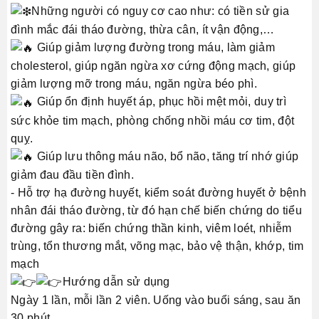
Những người có nguy cơ cao như: có tiền sử gia
đình mắc đái tháo đường, thừa cân, ít vận động,…
Giúp giảm lượng đường trong máu, làm giảm
cholesterol, giúp ngăn ngừa xơ cứng động mạch, giúp
giảm lượng mỡ trong máu, ngăn ngừa béo phì.
Giúp ổn định huyết áp, phục hồi mệt mỏi, duy trì
sức khỏe tim mạch, phòng chống nhồi máu cơ tim, đột
quỵ.
Giúp lưu thông máu não, bổ não, tăng trí nhớ giúp
giảm đau đầu tiền đình.
- Hỗ trợ hạ đường huyết, kiểm soát đường huyết ở bệnh
nhân đái tháo đường, từ đó hạn chế biến chứng do tiểu
đường gây ra: biến chứng thần kinh, viêm loét, nhiễm
trùng, tổn thương mắt, võng mạc, bảo vệ thận, khớp, tim
mạch
Hướng dẫn sử dụng
Ngày 1 lần, mỗi lần 2 viên. Uống vào buổi sáng, sau ăn
30 phút.