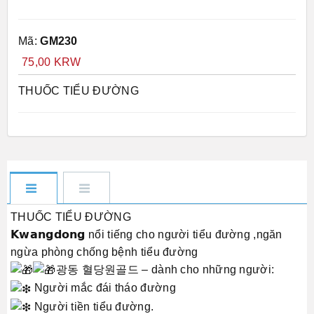
Mã:
GM230
75,00 KRW
THUỐC TIỂU ĐƯỜNG
THUỐC TIỂU ĐƯỜNG
𝗞𝘄𝗮𝗻𝗴𝗱𝗼𝗻𝗴 nổi tiếng cho người tiểu đường ,ngăn
ngừa phòng chống bệnh tiểu đường
광동 혈당원골드 – dành cho những người:
Người mắc đái tháo đường
Người tiền tiểu đường.