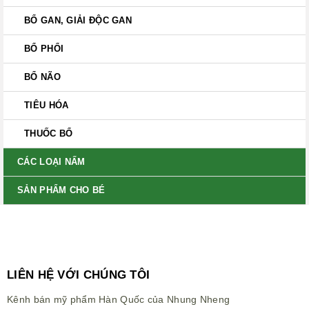
BỔ GAN, GIẢI ĐỘC GAN
BỔ PHỔI
BỔ NÃO
TIÊU HÓA
THUỐC BỔ
CÁC LOẠI NẤM
SẢN PHẨM CHO BÉ
LIÊN HỆ VỚI CHÚNG TÔI
Kênh bán mỹ phẩm Hàn Quốc của Nhung Nheng