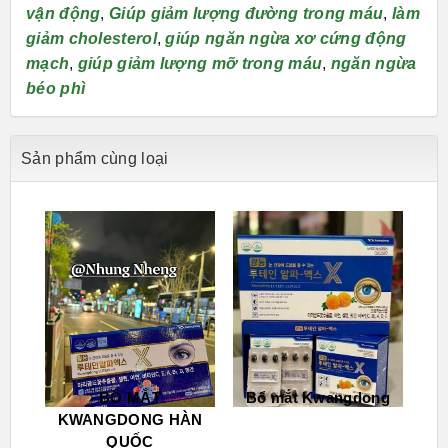
vận động
,
Giúp giảm lượng đường trong máu
,
làm
giảm cholesterol
,
giúp ngăn ngừa xơ cứng động
mạch
,
giúp giảm lượng mỡ trong máu
,
ngăn ngừa
béo phì
Sản phẩm cùng loại
BỔ MẮT
Bổ mắt Kwangdong
KWANGDONG HÀN
QUỐC