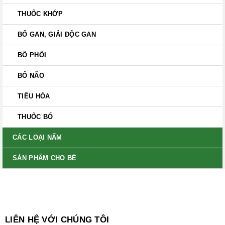
THUỐC KHỚP
BỔ GAN, GIẢI ĐỘC GAN
BỔ PHỔI
BỔ NÃO
TIÊU HÓA
THUỐC BỔ
CÁC LOẠI NẤM
SẢN PHẨM CHO BÉ
LIÊN HỆ VỚI CHÚNG TÔI