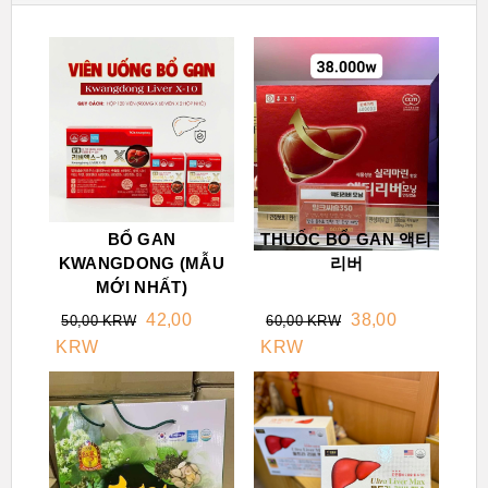
BỔ GAN
THUỐC BỔ GAN 액티
KWANGDONG (MẪU
리버
MỚI NHẤT)
42,00
38,00
50,00 KRW
60,00 KRW
KRW
KRW