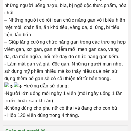
những người uống rượu, bia, bị ngộ độc thực phẩm, hóa
chất.
– Những người có rối loạn chức năng gan với biểu hiện
mệt mỏi, chán ăn, ăn khó tiêu, vàng da, dị ứng, bí tiểu
tiện, táo bón.
– Giúp tăng cường chức năng gan trong các trương hợp
viêm gan, xơ gan, gan nhiễm mỡ, men gan cao, vàng
da, da mẩn ngứa, nổi mề đay do chức năng gan kém.
- Làm mát gan và giải độc gan. Những người mụn nhọt
sử dụng mỹ phẩm nhiều mà ko thấy hiệu quả nên sử
dụng thêm bổ gan sẽ có cải thiện tốt từ bên trong.
Hướng dẫn sử dụng:
-Người lớn uống mỗi ngày 1 viên (mỗi ngày uống 1 lần
trước hoặc sau khi ăn)
-Không dùng cho phụ nữ có thai và đang cho con bú
- Hộp 120 viên dùng trong 4 tháng.
Chào mọi người ^^