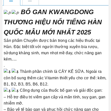
BỔ GAN KWANGDONG
THƯƠNG HIỆU NỔI TIẾNG HÀN
QUỐC MẪU MỚI NHẤT 2025
Sản phẩm Chuyên được bán trong các hiệu thuốc tại
Hàn. Đặc biệt tốt với người thường xuyên bia rượu,
sửdụng kháng sinh, mụn nhọt mề đay, chức năng gan
kém.....
.
Thành phần chính là CÂY KẾ SỮA. Ngoài ra
còn bổ sung thêm các Vitamin thiết yếu cho cơ thể: kẽm,
B1, B2, B3, B5, B6, B12.
Công dụng của thuốc bổ gan và giải độc gan:
– Hỗ trợ điều trị viêm gan cấp và mãn tính, suy gan, gan
nhiễm mỡ.
– Bảo vệ tế bào gan và phục hồi chức năng gan cho