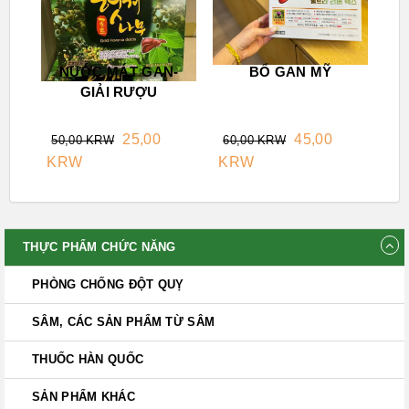
NƯỚC MÁT GAN-
BỔ GAN MỸ
GIẢI RƯỢU
25,00
45,00
50,00 KRW
60,00 KRW
KRW
KRW
THỰC PHẨM CHỨC NĂNG
PHÒNG CHỐNG ĐỘT QUỴ
SÂM, CÁC SẢN PHẨM TỪ SÂM
THUỐC HÀN QUỐC
SẢN PHẨM KHÁC