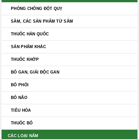
PHÒNG CHỐNG ĐỘT QUỴ
SÂM, CÁC SẢN PHẨM TỪ SÂM
THUỐC HÀN QUỐC
SẢN PHẨM KHÁC
THUỐC KHỚP
BỔ GAN, GIẢI ĐỘC GAN
BỔ PHỔI
BỔ NÃO
TIÊU HÓA
THUỐC BỔ
CÁC LOẠI NẤM