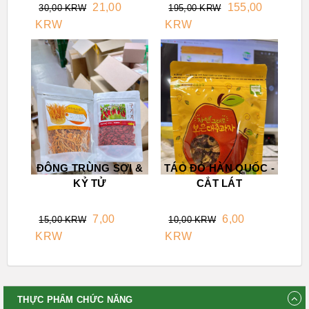
21,00
155,00
30,00 KRW
195,00 KRW
KRW
KRW
ĐÔNG TRÙNG SỢI &
TÁO ĐỎ HÀN QUỐC -
KỶ TỬ
CẮT LÁT
7,00
6,00
15,00 KRW
10,00 KRW
KRW
KRW
THỰC PHẨM CHỨC NĂNG