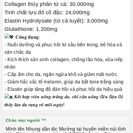
Collagen thủy phân từ cá: 30,000mg
Tinh chất lựu đỏ cô đặc: 24,000mg
Elastin Hydrolysate (từ cá tuyết): 3,000mg
Glutathione: 1,200mg
𝐂𝐨̂𝐧𝐠 𝐝𝐮̣𝐧𝐠:
- Nuôi dưỡng và phục hồi từ sâu bên trong, trẻ hóa và
săn chắc da
- Kích thích sản sinh collagen, chống lão hóa, xóa nếp
nhăn
- Cấp ẩm cho da, ngăn ngừa khô và giảm mất nước
- Giảm hắc sắc tố melanin, giúp da bật tone trắng sáng
- Elastin giúp tăng độ đàn hồi và phục hồi da hiệu quả
𝑲𝒆̂́𝒕 𝒉𝒐̛̣𝒑 𝒗𝒊𝒆̂𝒏 𝒖𝒐̂́𝒏𝒈 𝒕𝒓𝒂̆́𝒏𝒈 𝒅𝒂, 𝒄𝒉𝒊̉ 𝒄𝒂̂̀𝒏 𝒖𝒐̂́𝒏𝒈 đ𝒆̂̀𝒖 đ𝒂̣̆𝒏 đ𝒆̂̉
𝒕𝒉𝒂̂́𝒚 𝒍𝒂̀𝒏 𝒅𝒂 𝒓𝒂̣𝒏𝒈 𝒓𝒐̛̃ 𝒎𝒐̂̃𝒊 𝒏𝒈𝒂̀𝒚!
Chào mọi người ^^
Mình tên Nhung dân tộc Mường tại huyện miền núi tỉnh