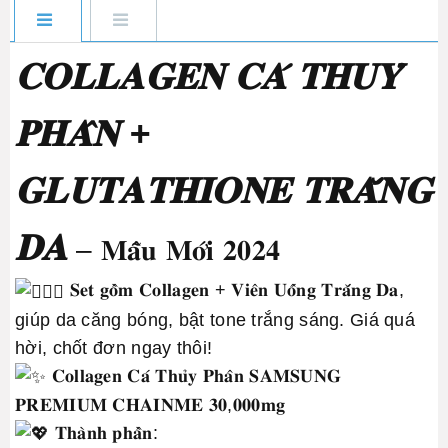
𝐂𝐎𝐋𝐋𝐀𝐆𝐄𝐍 𝐂𝐀́ 𝐓𝐇𝐔𝐘̉
𝐏𝐇𝐀̂𝐍 +
𝐆𝐋𝐔𝐓𝐀𝐓𝐇𝐈𝐎𝐍𝐄 𝐓𝐑𝐀̆́𝐍𝐆
𝐃𝐀
– 𝐌𝐚̂̃𝐮 𝐌𝐨̛́𝐢 𝟐𝟎𝟐𝟒
𝐒𝐞𝐭 𝐠𝐨̂̀𝐦 𝐂𝐨𝐥𝐥𝐚𝐠𝐞𝐧 + 𝐕𝐢𝐞̂𝐧 𝐔𝐨̂́𝐧𝐠 𝐓𝐫𝐚̆́𝐧𝐠 𝐃𝐚,
giúp da căng bóng, bật tone trắng sáng. Giá quá
hời, chốt đơn ngay thôi!
𝐂𝐨𝐥𝐥𝐚𝐠𝐞𝐧 𝐂𝐚́ 𝐓𝐡𝐮̉𝐲 𝐏𝐡𝐚̂𝐧 𝐒𝐀𝐌𝐒𝐔𝐍𝐆
𝐏𝐑𝐄𝐌𝐈𝐔𝐌 𝐂𝐇𝐀𝐈𝐍𝐌𝐄 𝟑𝟎,𝟎𝟎𝟎𝐦𝐠
𝐓𝐡𝐚̀𝐧𝐡 𝐩𝐡𝐚̂̀𝐧: