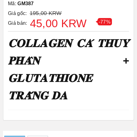
Mã:
GM387
195,00 KRW
Giá gốc:
45,00 KRW
-77%
Giá bán:
𝐂𝐎𝐋𝐋𝐀𝐆𝐄𝐍 𝐂𝐀́ 𝐓𝐇𝐔𝐘̉
𝐏𝐇𝐀̂𝐍 +
𝐆𝐋𝐔𝐓𝐀𝐓𝐇𝐈𝐎𝐍𝐄
𝐓𝐑𝐀̆́𝐍𝐆 𝐃𝐀