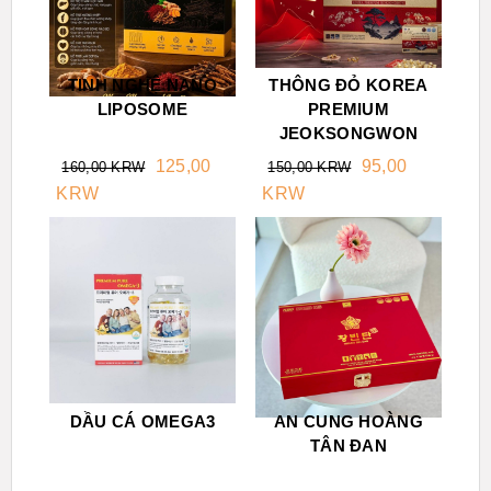
TINH NGHỆ NANO
THÔNG ĐỎ KOREA
LIPOSOME
PREMIUM
JEOKSONGWON
125,00
95,00
160,00 KRW
150,00 KRW
KRW
KRW
DẦU CÁ OMEGA3
AN CUNG HOÀNG
TÂN ĐAN